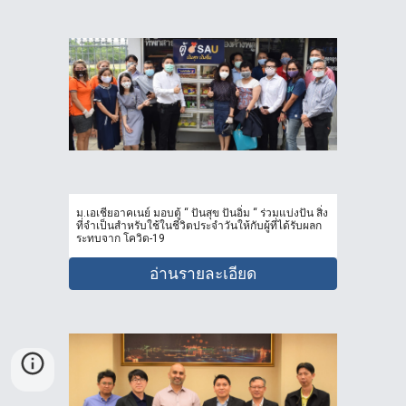
ม.เอเชียอาคเนย์ มอบตู้ “ ปันสุข ปันอิ่ม “ ร่วมแบ่งปัน สิ่ง
ที่จําเป็นสําหรับใช้ในชีวิตประจําวันให้กับผู้ที่ได้รับผลก
ระทบจาก โควิด-19
อ่านรายละเอียด